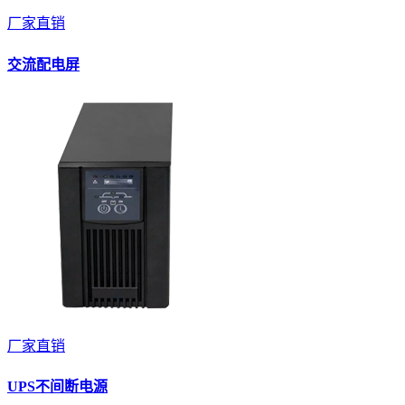
厂家直销
交流配电屏
厂家直销
UPS不间断电源