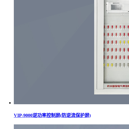
VIP-9000逆功率控制屏(防逆流保护屏)