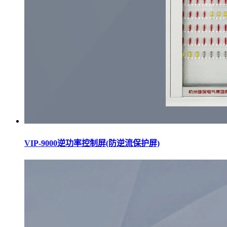
VIP-9000逆功率控制屏(防逆流保护屏)