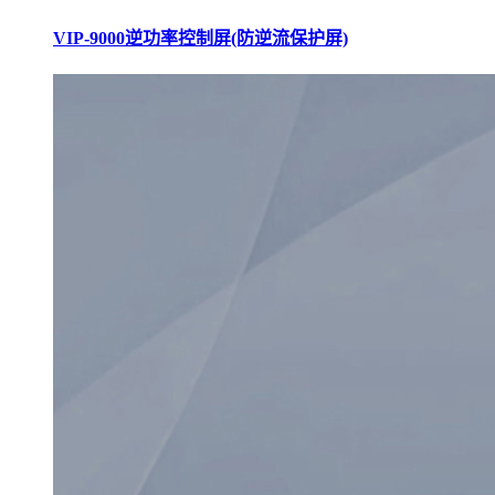
VIP-9000逆功率控制屏(防逆流保护屏)