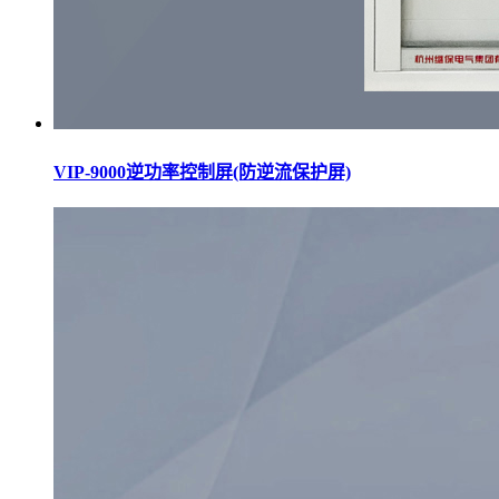
VIP-9000逆功率控制屏(防逆流保护屏)