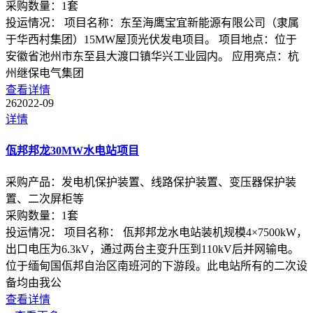
采购数量：
1
套
投运情况：
项目名称：东至海鹰宝宜新能源有限公司（隶属
于华西村集团）15MW屋顶光伏发电项目。 项目地点：位于
安徽省池州市东至县大渡口镇华兴工业园内。 应用亮点：杭
州继保电气集团
查看详情
26
2022-09
详情
佤邦邦龙30MW水电站项目
采购产品：
发电机保护装置、线路保护装置、变压器保护装
置、二次屏柜等
采购数量：
1
套
投运情况：
项目名称： 佤邦邦龙水电站装机规模4×7500kW，
出口电压为6.3kV，通过两台主变升压到110kV后并网输电。
位于缅甸国佤邦自治区南班河的下游段。此电站所有的二次设
备均由我公
查看详情