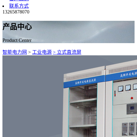
联系方式
13265878070
产品中心
Product Center
智能电力网
>
工业电源
> 立式直流屏