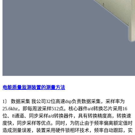
电能质量监测装置的测量方法
1〕 数据采集 我公司32位高速dsp负责数据采集，采样率为
25.6khz，即每周波采样512点。核心器件a/d转换芯片采用16
位、8通道、同步采样a/d转换器件，具有转换精度高，转换速
度快，同步采样等优点。同时，为防止由于频率偏离额定值时
造成测量误差，装置采用硬件锁相环技术，频率自动跟踪，实