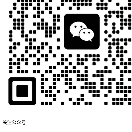
关注公众号