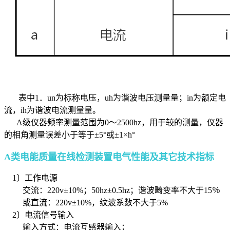
表中1．un为标称电压，uh为谐波电压测量量；in为额定电
流，ih为谐波电流测量量。
A级仪器频率测量范围为0～2500hz，用于较的测量，仪器
的相角测量误差小于等于±5°或±1×h°
A类电能质量在线检测装置
电气性能及其它技术指标
1〕工作电源
交流：220v±10%；50hz±0.5hz；谐波畸变率不大于15％
或直流：220v±10%，纹波系数不大于5%
2〕电流信号输入
输入方式：电流互感器输入；