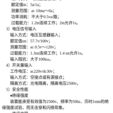
额定值in：5a/1a；
测量范围：ac 10ma～6a；
功率消耗：不大于0.5va/路；
过载能力：1.2in连续工作；2in允许1s。
3〕电压信号输入
输入方式：电压互感器输入；
额定值un：57.7v/100v；
测量范围：ac 0.5v～120v；
过载能力：1.3un连续工作；1.4 un允许1s。
输入阻抗：大于100kω。
4〕开关量输入
工作电压：ac220v/dc30v；
输入方式：空接点或有源接点；
隔离方式：光电隔离，隔离电压2500v。
5〕安全性能
♦绝缘强度
装置能承受有效值为2500v、频率为50hz、历时1min的绝
缘强度试验，而无击穿和闪络现象。