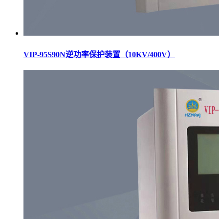
VIP-95S90N逆功率保护装置（10KV/400V）