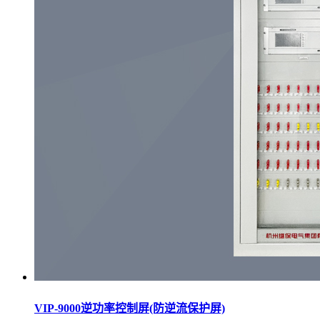
VIP-9000逆功率控制屏(防逆流保护屏)